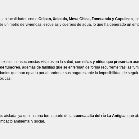
o, en localidades como
Otilpan, Xolostla, Mesa Chica, Zoncuantla y Capulines
, l
de un metro de viviendas, escuelas y cuerpos de agua, lo que ha generado un ent
existen consecuencias visibles en la salud, con
niñas y niños que presentan as
 de tumores
, además de familias que se enferman de forma recurrente tras las fu
tantes que han optado por abandonar sus hogares ante la imposibilidad de seguir
tóxicas.
es aislada, ya que la zona forma parte de la
cuenca alta del río La Antigua
, que a
 impacto ambiental y social.