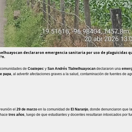
nelhuayocan declararon emergencia sanitaria por uso de plaguicidas q
³n.
e comunidades de
Coatepec
y
San Andrés Tlalnelhuayocan
declararon una
emerg
de papa
, al advertir afectaciones graves a la salud, contaminación de fuentes de a
 reunión el
29 de marzo
en la comunidad de
El Naranjo
, donde denunciaron que l
 hace
tres años
, luego de que estudiantes y docentes resultaran intoxicados por