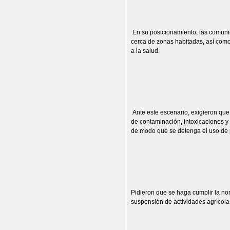
En su posicionamiento, las comunid
cerca de zonas habitadas, así como
a la salud.
Ante este escenario, exigieron qu
de contaminación, intoxicaciones y
de modo que se detenga el uso de p
Pidieron que se haga cumplir la no
suspensión de actividades agrícolas