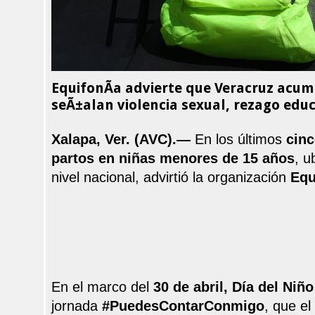
EquifonÃ­a advierte que Veracruz acum
seÃ±alan violencia sexual, rezago educa
Xalapa, Ver. (AVC).—
En los últimos
cin
partos en niñas menores de 15 años
, u
nivel nacional, advirtió la organización
Equ
En el marco del
30 de abril, Día del Niño
jornada
#PuedesContarConmigo
, que el