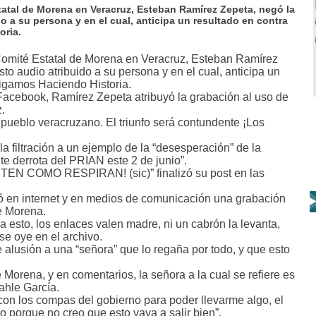
statal de Morena en Veracruz, Esteban Ramírez Zepeta, negó la
 a su persona y en el cual, anticipa un resultado en contra
oria.
 Comité Estatal de Morena en Veracruz, Esteban Ramírez
o audio atribuido a su persona y en el cual, anticipa un
Sigamos Haciendo Historia.
 Facebook, Ramírez Zepeta atribuyó la grabación al uso de
z.
 pueblo veracruzano. El triunfo será contundente ¡Los
.
 la filtración a un ejemplo de la “desesperación” de la
nte derrota del PRIAN este 2 de junio”.
EN COMO RESPIRAN! (sic)” finalizó su post en las
ló en internet y en medios de comunicación una grabación
de Morena.
a esto, los enlaces valen madre, ni un cabrón la levanta,
se oye en el archivo.
alusión a una “señora” que lo regaña por todo, y que esto
Morena, y en comentarios, la señora a la cual se refiere es
ahle García.
on los compas del gobierno para poder llevarme algo, el
o porque no creo que esto vaya a salir bien”.