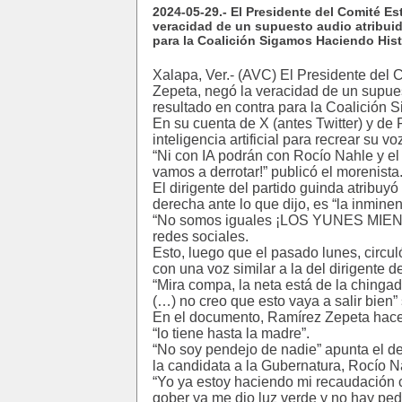
2024-05-29.- El Presidente del Comité E
veracidad de un supuesto audio atribuido
para la Coalición Sigamos Haciendo Hist
Xalapa, Ver.- (AVC) El Presidente del
Zepeta, negó la veracidad de un supuest
resultado en contra para la Coalición 
En su cuenta de X (antes Twitter) y de
inteligencia artificial para recrear su vo
“Ni con IA podrán con Rocío Nahle y el
vamos a derrotar!” publicó el morenista
El dirigente del partido guinda atribuyó
derecha ante lo que dijo, es “la inmine
“No somos iguales ¡LOS YUNES MIENT
redes sociales.
Esto, luego que el pasado lunes, circu
con una voz similar a la del dirigente 
“Mira compa, la neta está de la chingad
(…) no creo que esto vaya a salir bien” 
En el documento, Ramírez Zepeta hace 
“lo tiene hasta la madre”.
“No soy pendejo de nadie” apunta el de 
la candidata a la Gubernatura, Rocío N
“Yo ya estoy haciendo mi recaudación c
gober ya me dio luz verde y no hay ped