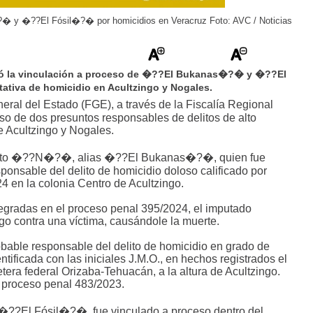
� y �??El Fósil�?� por homicidios en Veracruz Foto: AVC / Noticias
ogró la vinculación a proceso de �??El Bukanas�?� y �??El
ativa de homicidio en Acultzingo y Nogales.
ral del Estado (FGE), a través de la Fiscalía Regional
so de dos presuntos responsables de delitos de alto
e Acultzingo y Nogales.
erto �??N�?�, alias �??El Bukanas�?�, quien fue
onsable del delito de homicidio doloso calificado por
4 en la colonia Centro de Acultzingo.
tegradas en el proceso penal 395/2024, el imputado
o contra una víctima, causándole la muerte.
bable responsable del delito de homicidio en grado de
ntificada con las iniciales J.M.O., en hechos registrados el
tera federal Orizaba-Tehuacán, a la altura de Acultzingo.
l proceso penal 483/2023.
�??El Fósil�?�, fue vinculado a proceso dentro del