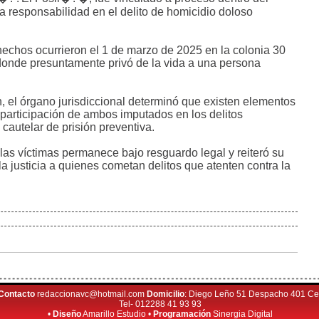
 responsabilidad en el delito de homicidio doloso
 hechos ocurrieron el 1 de marzo de 2025 en la colonia 30
donde presuntamente privó de la vida a una persona
, el órgano jurisdiccional determinó que existen elementos
 participación de ambos imputados en los delitos
 cautelar de prisión preventiva.
 las víctimas permanece bajo resguardo legal y reiteró su
la justicia a quienes cometan delitos que atenten contra la
Contacto
redaccionavc@hotmail.com
Domicilio
: Diego Leño 51 Despacho 401 Cen
Tel- 012288 41 93 93
•
Diseño
Amarillo Estudio •
Programación
Sinergia Digital