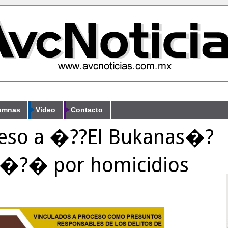
umnas
Video
Contacto
ceso a �??El Bukanas�?
l�?� por homicidios