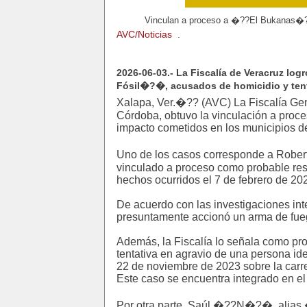
Vinculan a proceso a �??El Bukanas�?
AVC/Noticias .
2026-06-03.- La Fiscalía de Veracruz l
Fósil�?�, acusados de homicidio y tent
Xalapa, Ver.�?? (AVC) La Fiscalía Gene
Córdoba, obtuvo la vinculación a proce
impacto cometidos en los municipios d
Uno de los casos corresponde a Rob
vinculado a proceso como probable resp
hechos ocurridos el 7 de febrero de 202
De acuerdo con las investigaciones in
presuntamente accionó un arma de fueg
Además, la Fiscalía lo señala como pro
tentativa en agravio de una persona ide
22 de noviembre de 2023 sobre la carre
Este caso se encuentra integrado en e
Por otra parte, Saúl �??N�?�, alias 