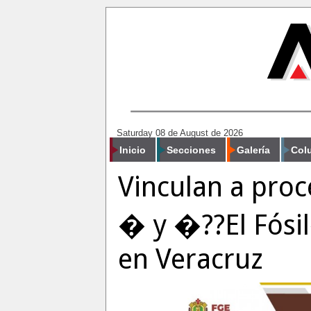
Saturday 08 de August de 2026
Inicio
Secciones
Galería
Col
Vinculan a pro
� y �??El Fósi
en Veracruz