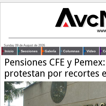
Sunday 09 de August de 2026
Inicio
Secciones
Galería
Columnas
Video
C
Pensiones CFE y Pemex: 
protestan por recortes 