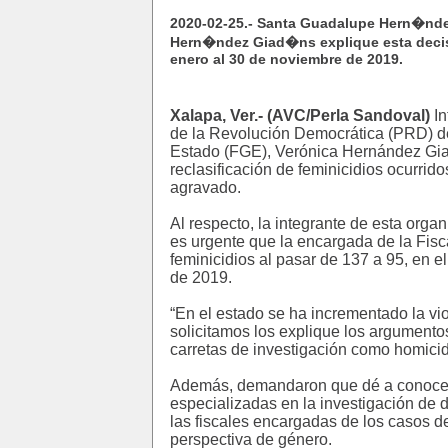
2020-02-25.- Santa Guadalupe Hern�nde
Hern�ndez Giad�ns explique esta decisi
enero al 30 de noviembre de 2019.
Xalapa, Ver.- (AVC/Perla Sandoval)
In
de la Revolución Democrática (PRD) de
Estado (FGE), Verónica Hernández Giada
reclasificación de feminicidios ocurri
agravado.
Al respecto, la integrante de esta org
es urgente que la encargada de la Fisca
feminicidios al pasar de 137 a 95, en 
de 2019.
“En el estado se ha incrementado la vi
solicitamos los explique los argumentos 
carretas de investigación como homicid
Además, demandaron que dé a conocer 
especializadas en la investigación de d
las fiscales encargadas de los casos de
perspectiva de género.