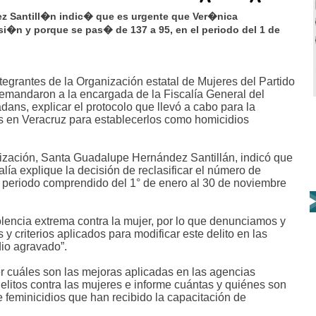
z Santill�n indic� que es urgente que Ver�nica
�n y porque se pas� de 137 a 95, en el periodo del 1 de
tegrantes de la Organización estatal de Mujeres del Partido
mandaron a la encargada de la Fiscalía General del
ns, explicar el protocolo que llevó a cabo para la
dos en Veracruz para establecerlos como homicidios
anización, Santa Guadalupe Hernández Santillán, indicó que
lía explique la decisión de reclasificar el número de
el periodo comprendido del 1° de enero al 30 de noviembre
olencia extrema contra la mujer, por lo que denunciamos y
y criterios aplicados para modificar este delito en las
io agravado”.
cuáles son las mejoras aplicadas en las agencias
elitos contra las mujeres e informe cuántas y quiénes son
 feminicidios que han recibido la capacitación de