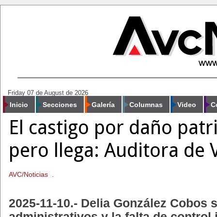
Friday 07 de August de 2026
Inicio
Secciones
Galería
Columnas
Video
C
El castigo por daño patr
pero llega: Auditora de 
AVC/Noticias .
2025-11-10.- Delia González Cobos s
administrativos y la falta de control