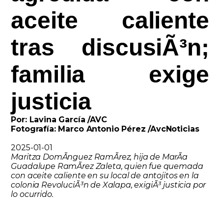
aceite caliente
tras discusiÃ³n;
familia exige
justicia
Por: Lavina García /AVC
Fotografía: Marco Antonio Pérez /AvcNoticias
2025-01-01
Maritza DomÃ­nguez RamÃ­rez, hija de MarÃ­a
Guadalupe RamÃ­rez Zaleta, quien fue quemada
con aceite caliente en su local de antojitos en la
colonia RevoluciÃ³n de Xalapa, exigiÃ³ justicia por
lo ocurrido.