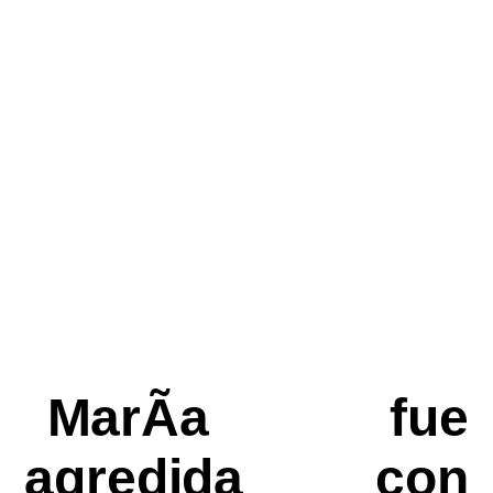
MarÃ­a fue
agredida con