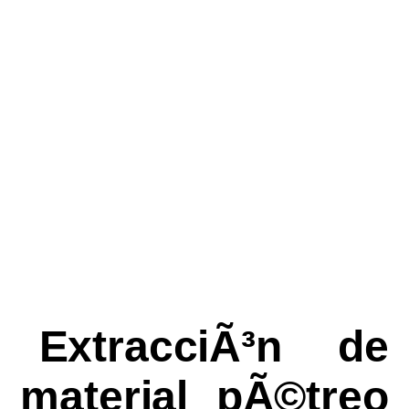
ExtracciÃ³n de
material pÃ©treo