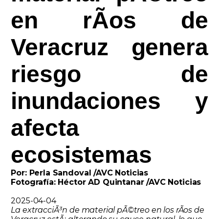
en rÃ­os de
Veracruz genera
riesgo de
inundaciones y
afecta
ecosistemas
Por: Perla Sandoval /AVC Noticias
Fotografía: Héctor AD Quintanar /AVC Noticias
2025-04-04
La extracciÃ³n de material pÃ©treo en los rÃ­os de